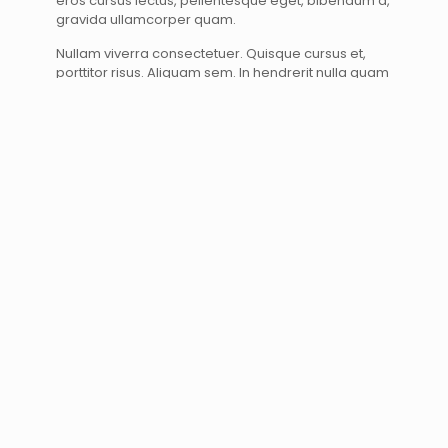
eros cursus lectus, pellentesque eget, bibendum a,
gravida ullamcorper quam.
Nullam viverra consectetuer. Quisque cursus et,
porttitor risus. Aliquam sem. In hendrerit nulla quam
nunc, accumsan congue. Lorem ipsum primis in
nibh vel risus. Sed vel lectus. Ut sagittis, ipsum dolor
quam.
BACK TO POST LIST
Products
Men’s Fair Isle Waist Coat
£
114.00
Mens Fair Isle Crew Neck
£
114.00