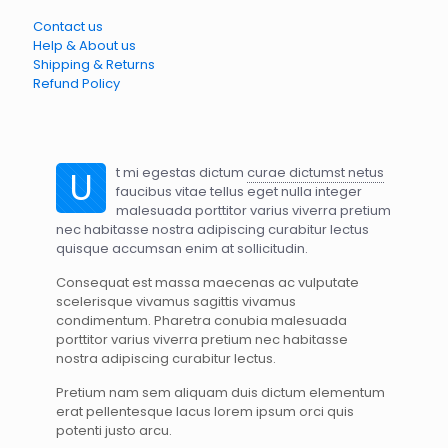
Contact us
Help & About us
Shipping & Returns
Refund Policy
U
t mi egestas dictum
curae dictumst netus
faucibus vitae tellus eget nulla integer
malesuada porttitor varius viverra pretium
nec habitasse nostra adipiscing curabitur lectus
quisque accumsan enim at sollicitudin.
Consequat est massa maecenas ac vulputate
scelerisque vivamus sagittis vivamus
condimentum. Pharetra conubia malesuada
porttitor varius viverra pretium nec habitasse
nostra adipiscing curabitur lectus.
Pretium nam sem aliquam duis dictum elementum
erat pellentesque lacus lorem ipsum orci quis
potenti justo arcu.