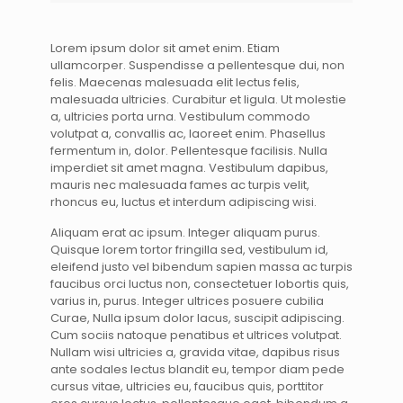
Lorem ipsum dolor sit amet enim. Etiam
ullamcorper. Suspendisse a pellentesque dui, non
felis. Maecenas malesuada elit lectus felis,
malesuada ultricies. Curabitur et ligula. Ut molestie
a, ultricies porta urna. Vestibulum commodo
volutpat a, convallis ac, laoreet enim. Phasellus
fermentum in, dolor. Pellentesque facilisis. Nulla
imperdiet sit amet magna. Vestibulum dapibus,
mauris nec malesuada fames ac turpis velit,
rhoncus eu, luctus et interdum adipiscing wisi.
Aliquam erat ac ipsum. Integer aliquam purus.
Quisque lorem tortor fringilla sed, vestibulum id,
eleifend justo vel bibendum sapien massa ac turpis
faucibus orci luctus non, consectetuer lobortis quis,
varius in, purus. Integer ultrices posuere cubilia
Curae, Nulla ipsum dolor lacus, suscipit adipiscing.
Cum sociis natoque penatibus et ultrices volutpat.
Nullam wisi ultricies a, gravida vitae, dapibus risus
ante sodales lectus blandit eu, tempor diam pede
cursus vitae, ultricies eu, faucibus quis, porttitor